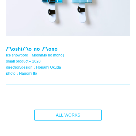
Ice snowbord［MoshiMo no mono］
small product – 2020
direction/design：Honami Okuda
photo：Nagomi Ito
ALL WORKS