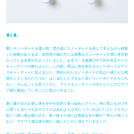
雪と夏。
重いスノーボードを運ぶ時、雪の道にスノーボードを刺して支えながら移動
した経験があります。休憩所の端の方には多数のスノーボードが雪に突き刺
さっている光景が広がっていました。まるで、冷蔵庫の中で列を作るアイス
キャンディーの棒のように。この時、雪山に突き刺さるスノーボードがアイ
スキャンディーに見えました。埋められたスノーボードの先は一体どんな模
様をしているのだろうか。はたまたとんでもなく長いスノーボードかもしれ
ない。そんなことを思ううちに、アイスキャンディーの当たりくじのワクワ
ク感と擬似していることに気がつきました。
暑い夏の日のお昼に体を冷やす目的で食べ始めたアイス。特に気にもかけず
に買った当たり付きのアイスはあわよくば当たっていればいいという小さい
欲と一緒に袋を開けます。食べ終えた頃には無垢な木の棒が一本だけ残って
おり、ワクワク感は体の熱と一緒にどこかに消えていきました。